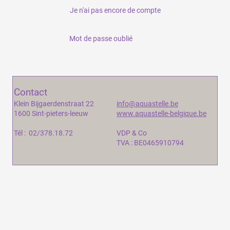
Je n'ai pas encore de compte
Mot de passe oublié
Contact
Klein Bijgaerdenstraat 22
info@aquastelle.be
1600 Sint-pieters-leeuw
www.aquastelle-belgique.be
Tél : 02/378.18.72
VDP & Co
TVA : BE0465910794